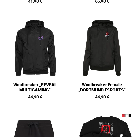
41,90
€
65,90
€
Windbreaker „REVEAL
Windbreaker Female
MULTIGAMING“
„DORTMUND ESPORTS“
44,90
€
44,90
€