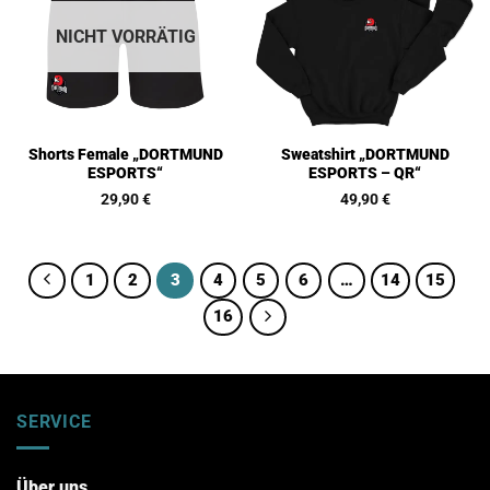
NICHT VORRÄTIG
Shorts Female „DORTMUND
Sweatshirt „DORTMUND
ESPORTS“
ESPORTS – QR“
29,90
€
49,90
€
1
2
3
4
5
6
…
14
15
16
SERVICE
Über uns