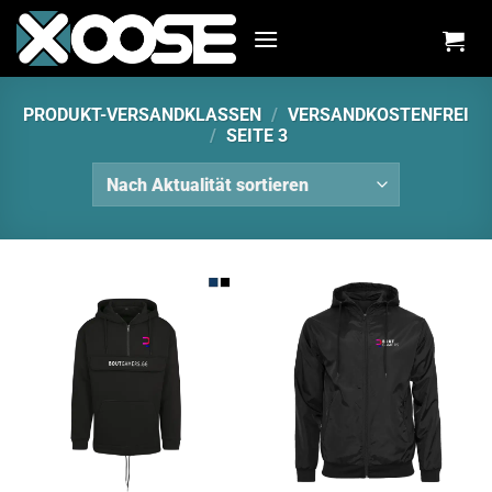
Zum
Inhalt
springen
PRODUKT-VERSANDKLASSEN
/
VERSANDKOSTENFREI
/
SEITE 3