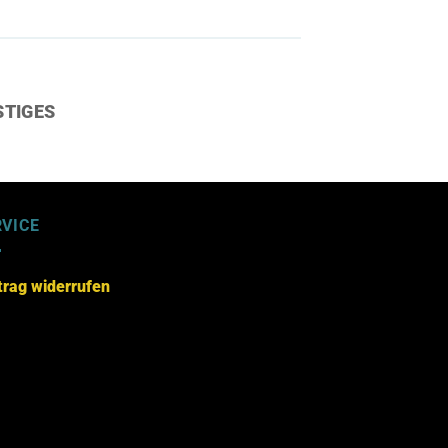
STIGES
RVICE
trag widerrufen