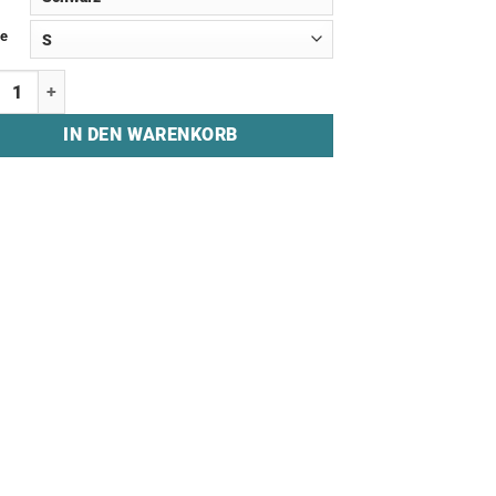
e
 Hoodie "PADERBORN ESPORTS" Menge
IN DEN WARENKORB