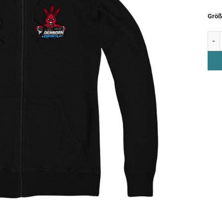
Größ
Zip