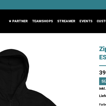
★ PARTNER
TEAMSHOPS
STREAMER
EVENTS
CUST
Z
E
39
SI
inkl
Lief
Farb