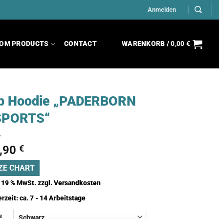
Anmelden
OM PRODUCTS
CONTACT
WARENKORB /
0,00
€
ip Hoodie „PADERBORN
SPORTS“
,90
€
ZE CHART
. 19 % MwSt.
zzgl.
Versandkosten
erzeit:
ca. 7 - 14 Arbeitstage
e