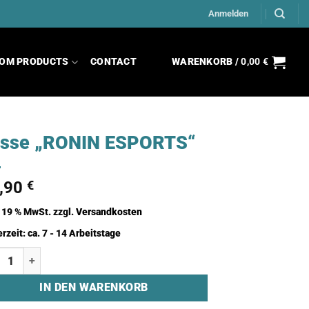
Anmelden
OM PRODUCTS
CONTACT
WARENKORB /
0,00
€
asse „RONIN ESPORTS“
,90
€
. 19 % MwSt.
zzgl.
Versandkosten
erzeit:
ca. 7 - 14 Arbeitstage
se "RONIN ESPORTS" Menge
IN DEN WARENKORB