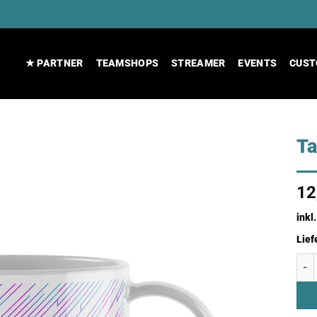
★ PARTNER
TEAMSHOPS
STREAMER
EVENTS
CUST
T
12
inkl
Lief
Tas