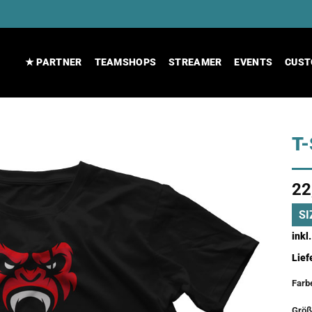
★ PARTNER
TEAMSHOPS
STREAMER
EVENTS
CUST
T-
22
SI
inkl
Lief
Farb
Größ