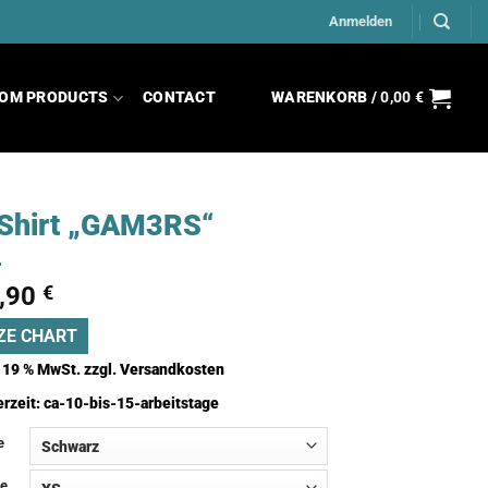
Anmelden
OM PRODUCTS
CONTACT
WARENKORB /
0,00
€
Shirt „GAM3RS“
,90
€
ZE CHART
. 19 % MwSt.
zzgl.
Versandkosten
erzeit:
ca-10-bis-15-arbeitstage
e
e