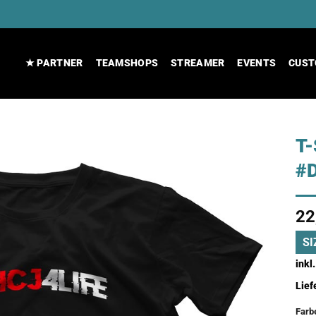
★ PARTNER
TEAMSHOPS
STREAMER
EVENTS
CUST
T-
#
22
SI
inkl
Lief
Farb