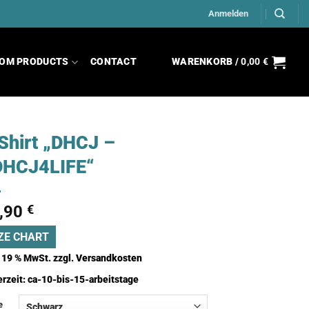
Anmelden
OM PRODUCTS
CONTACT
WARENKORB /
0,00
€
Shirt „DHCJ –
DHCJ4LIFE“
,90
€
ZE CHART
. 19 % MwSt.
zzgl.
Versandkosten
erzeit:
ca-10-bis-15-arbeitstage
e