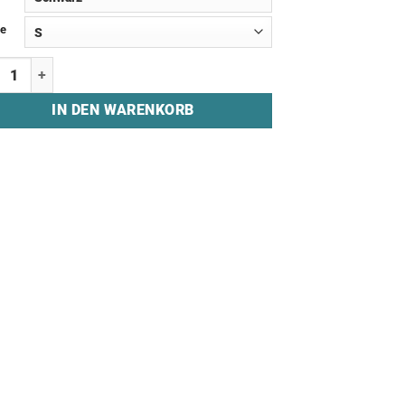
e
irt "DHCJ - #DHCJ4LIFE" Menge
IN DEN WARENKORB