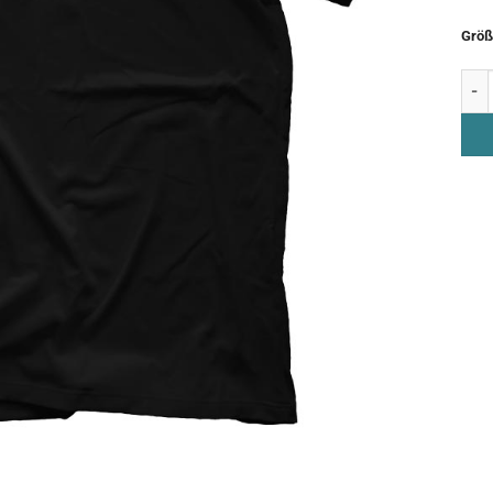
Größ
T-Sh