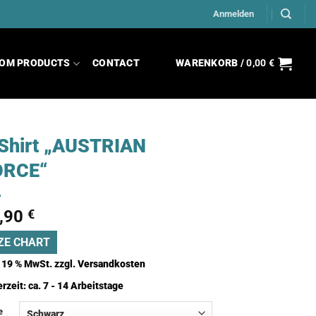
Anmelden
OM PRODUCTS
CONTACT
WARENKORB /
0,00
€
Shirt „AUSTRIAN
ORCE“
,90
€
ZE CHART
. 19 % MwSt.
zzgl.
Versandkosten
erzeit:
ca. 7 - 14 Arbeitstage
e