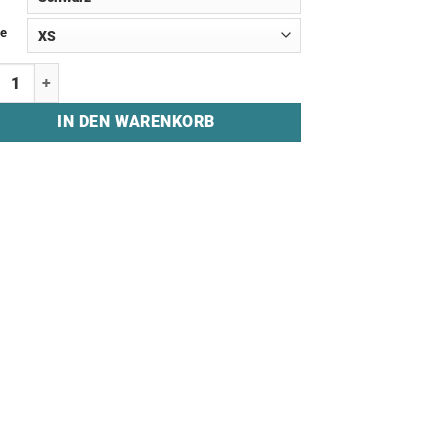
e
irt "AUSTRIAN FORCE" Menge
IN DEN WARENKORB