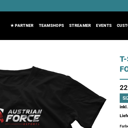
★ PARTNER
TEAMSHOPS
STREAMER
EVENTS
CUST
T-
F
22
SI
inkl
Lief
Farb