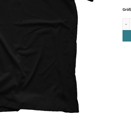
Größ
T-Sh