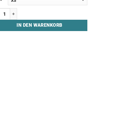
irt "ACID GAMING" Menge
IN DEN WARENKORB