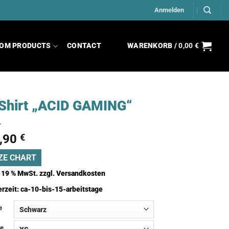
Anmelden
OM PRODUCTS
CONTACT
WARENKORB /
0,00
€
Shirt „ACID GAMING“
,90
€
ZE CHART
. 19 % MwSt.
zzgl.
Versandkosten
erzeit:
ca-10-bis-15-arbeitstage
e
e