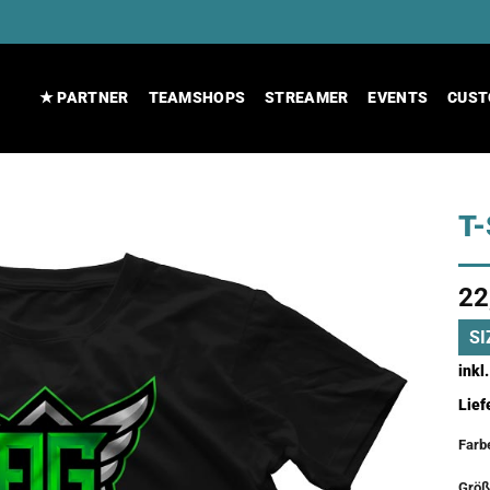
★ PARTNER
TEAMSHOPS
STREAMER
EVENTS
CUST
T-
22
SI
inkl
Lief
Farb
Größ