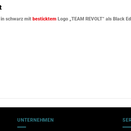
t
 in schwarz mit
besticktem
Logo „TEAM REVOLT“ als Black Ed
UNTERNEHMEN
SE