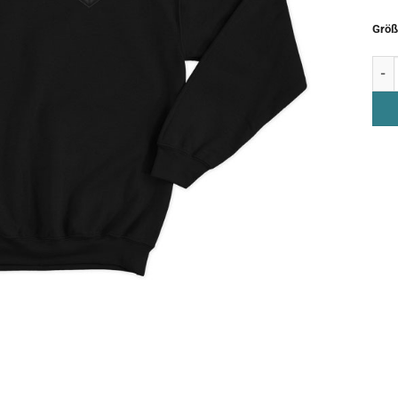
Größ
Swea