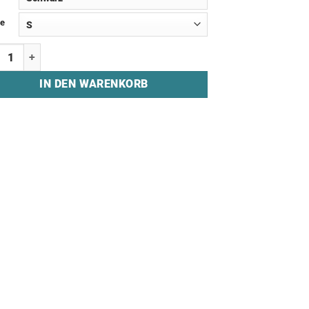
e
tshirt "TEAM REVOLT - STICHED BB" Menge
IN DEN WARENKORB