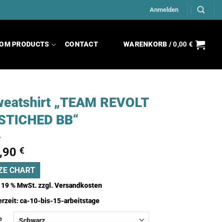
Anmelden
OM PRODUCTS
CONTACT
WARENKORB /
0,00
€
eatshirt „TEAM REVOLT
STICHED BB“
,90
€
ZE CHART
. 19 % MwSt.
zzgl.
Versandkosten
erzeit:
ca-10-bis-15-arbeitstage
e