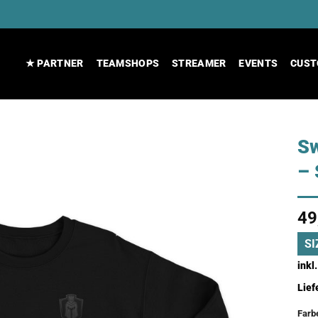
★ PARTNER
TEAMSHOPS
STREAMER
EVENTS
CUST
Sw
– 
49
SI
inkl
Lief
Farb