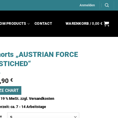
Anmelden
OM PRODUCTS
CONTACT
WARENKORB /
0,00
€
horts „AUSTRIAN FORCE
 STICHED“
,90
€
ZE CHART
. 19 % MwSt.
zzgl.
Versandkosten
erzeit:
ca. 7 - 14 Arbeitstage
e