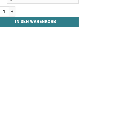
ts "AUSTRIAN FORCE - STICHED" Menge
IN DEN WARENKORB