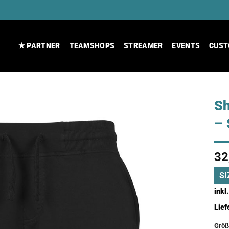
★ PARTNER
TEAMSHOPS
STREAMER
EVENTS
CUST
S
–
32
SI
inkl
Lief
Größ