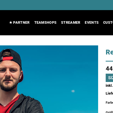
★ PARTNER
TEAMSHOPS
STREAMER
EVENTS
CUST
R
44
SI
inkl
Lief
Farb
Größ