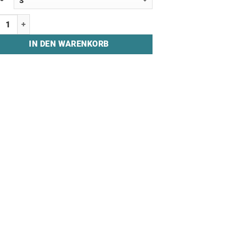
njacke "UX GAMING" Menge
IN DEN WARENKORB