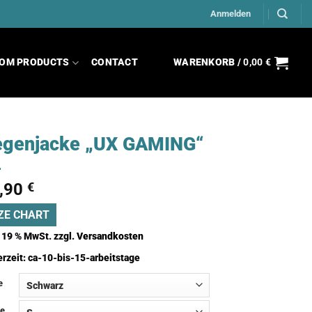
Anmelden
OM PRODUCTS
CONTACT
WARENKORB /
0,00
€
egenjacke „UX GAMING“
,90
€
ZE CHART
. 19 % MwSt.
zzgl.
Versandkosten
erzeit:
ca-10-bis-15-arbeitstage
e
e