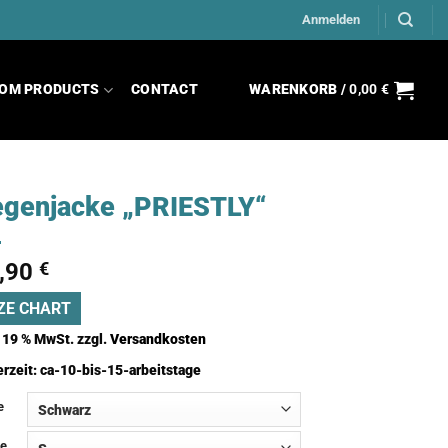
Anmelden
OM PRODUCTS
CONTACT
WARENKORB /
0,00
€
genjacke „PRIESTLY“
,90
€
ZE CHART
. 19 % MwSt.
zzgl.
Versandkosten
erzeit:
ca-10-bis-15-arbeitstage
e
e