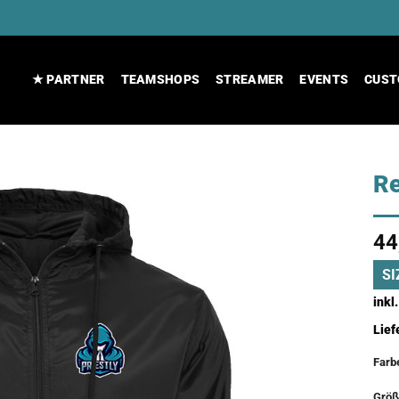
★ PARTNER
TEAMSHOPS
STREAMER
EVENTS
CUST
Re
44
SI
inkl
Lief
Farb
Größ