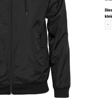
Die
klei
Rege