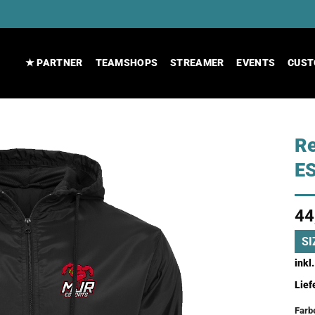
★ PARTNER
TEAMSHOPS
STREAMER
EVENTS
CUST
R
E
44
SI
inkl
Lief
Farb