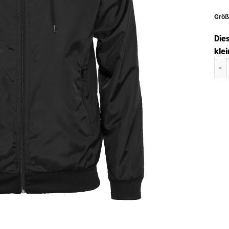
Größ
Die
klei
Reg