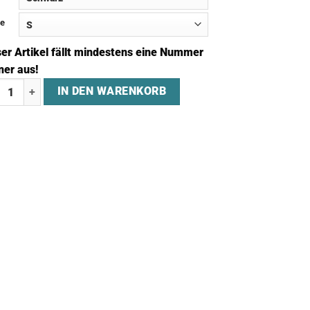
e
ser Artikel fällt mindestens eine Nummer
ner aus!
enjacke "MJR ESPORTS" Menge
IN DEN WARENKORB