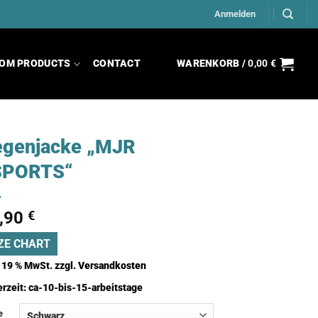
Anmelden
OM PRODUCTS
CONTACT
WARENKORB /
0,00
€
egenjacke „MJR
SPORTS“
,90
€
ZE CHART
. 19 % MwSt.
zzgl.
Versandkosten
erzeit:
ca-10-bis-15-arbeitstage
e