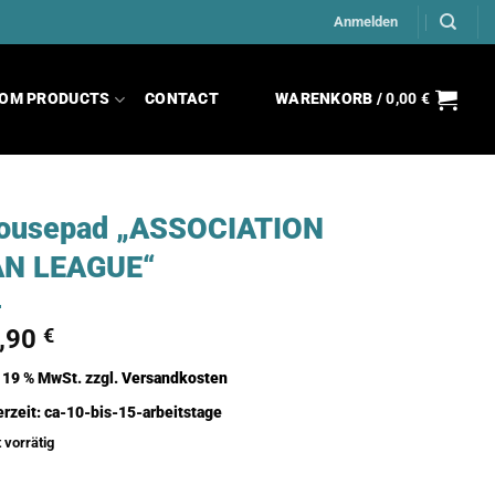
Anmelden
OM PRODUCTS
CONTACT
WARENKORB /
0,00
€
ousepad „ASSOCIATION
AN LEAGUE“
,90
€
. 19 % MwSt.
zzgl.
Versandkosten
erzeit:
ca-10-bis-15-arbeitstage
 vorrätig