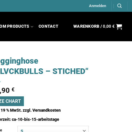
Anmelden
OM PRODUCTS
CONTACT
WARENKORB /
0,00
€
gginghose
BLVCKBULLS – STICHED“
,90
€
ZE CHART
. 19 % MwSt.
zzgl.
Versandkosten
erzeit:
ca-10-bis-15-arbeitstage
e