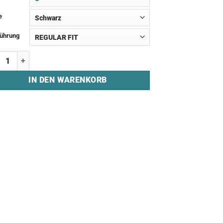
e
ührung
inghose "BLVCKBULLS - STICHED" Menge
IN DEN WARENKORB