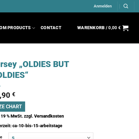
Anmelden
OM PRODUCTS
CONTACT
WARENKORB /
0,00
€
rsey „OLDIES BUT
OLDIES“
,90
€
ZE CHART
. 19 % MwSt.
zzgl.
Versandkosten
erzeit:
ca-10-bis-15-arbeitstage
e