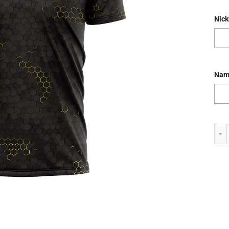
Nic
Nam
Jers