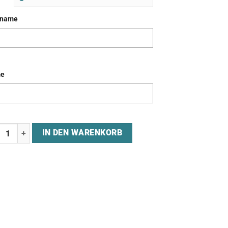
kname
e
ey "OLDIES BUT GOLDIES" Menge
IN DEN WARENKORB