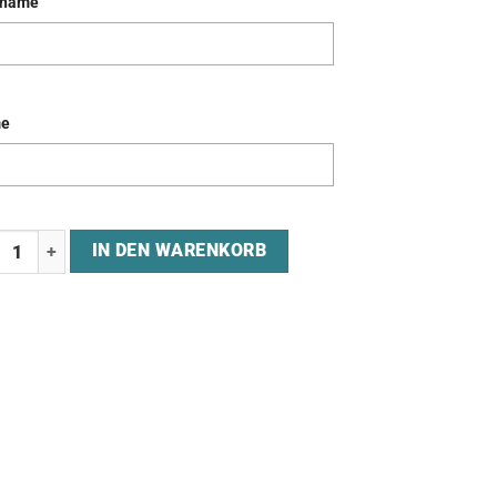
kname
e
sey "C12GAMING" Menge
IN DEN WARENKORB