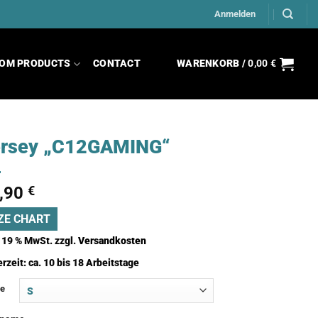
Anmelden
OM PRODUCTS
CONTACT
WARENKORB /
0,00
€
ersey „C12GAMING“
,90
€
ZE CHART
. 19 % MwSt.
zzgl.
Versandkosten
erzeit:
ca. 10 bis 18 Arbeitstage
e