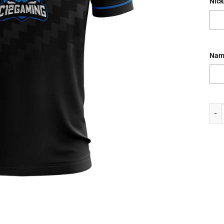
Nic
Nam
Jer