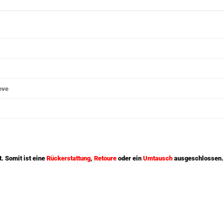
eve
t. Somit ist eine
Rückerstattung
,
Retoure
oder ein
Umtausch
ausgeschlossen.