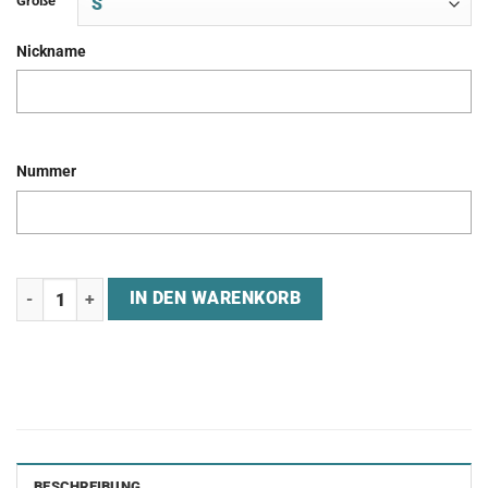
Größe
Nickname
Nummer
Jersey "ALL - European Gaming Elite Wien" Menge
IN DEN WARENKORB
BESCHREIBUNG