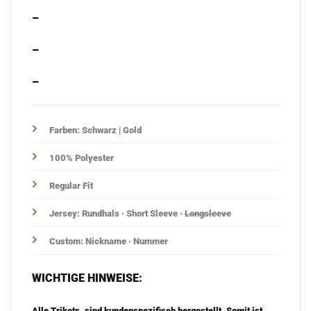
–
–
–
Farben: Schwarz | Gold
100% Polyester
Regular Fit
Jersey: Rundhals · Short Sleeve ·
Longsleeve
Custom: Nickname ·
Nummer
WICHTIGE HINWEISE:
Alle Trikots, sind kundenspezifisch hergestellt. Somit ist