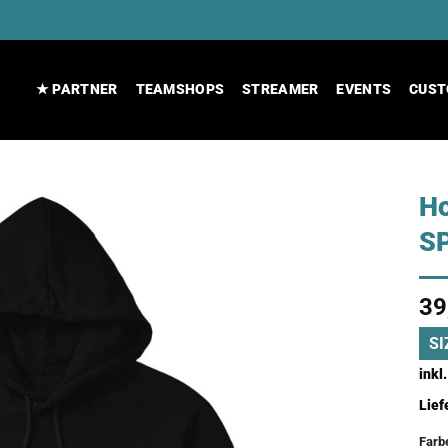
★ PARTNER
TEAMSHOPS
STREAMER
EVENTS
CUST
Ho
S
39
SI
inkl
Lief
Farb