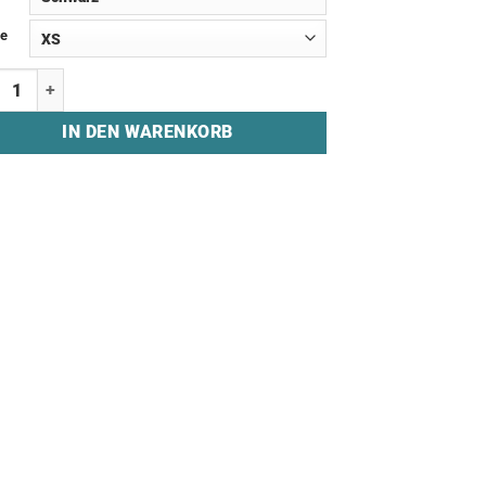
e
die "SOFA-SPORTLER" Menge
IN DEN WARENKORB