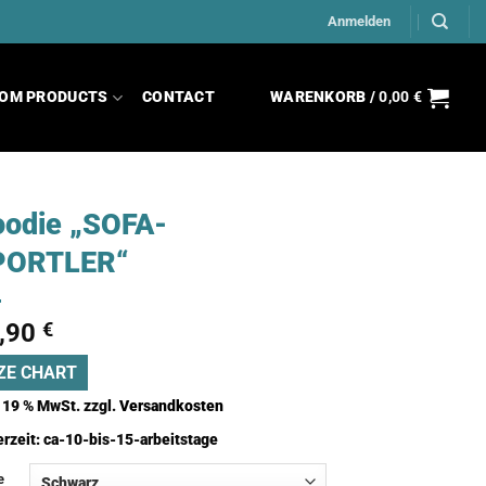
Anmelden
OM PRODUCTS
CONTACT
WARENKORB /
0,00
€
odie „SOFA-
PORTLER“
,90
€
ZE CHART
. 19 % MwSt.
zzgl.
Versandkosten
erzeit:
ca-10-bis-15-arbeitstage
e