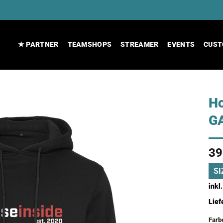
★ PARTNER
TEAMSHOPS
STREAMER
EVENTS
CUST
Ho
G
39
SI
inkl
Lief
Farb