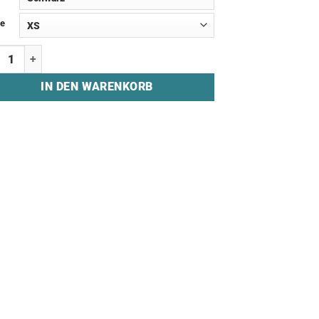
e
ie "RISE INSIDE GAMING - HASHTAG" Menge
IN DEN WARENKORB