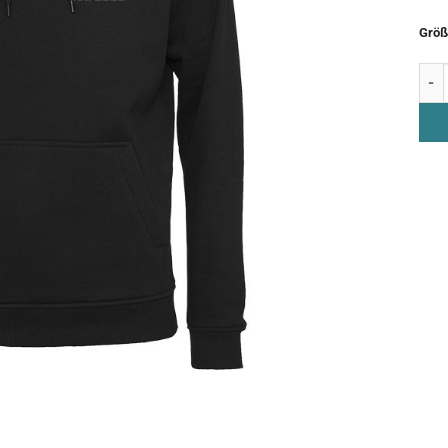
Größ
Hood