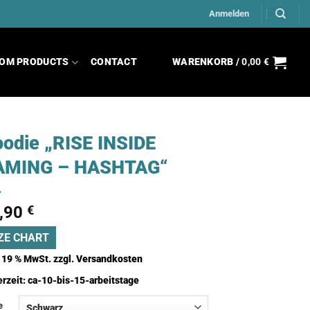
Anmelden
OM PRODUCTS
CONTACT
WARENKORB /
0,00
€
odie „RISE INSIDE
AMING – HASHTAG“
,90
€
ZE CHART
. 19 % MwSt.
zzgl.
Versandkosten
erzeit:
ca-10-bis-15-arbeitstage
e