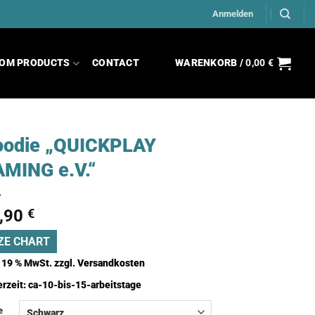
Anmelden
OM PRODUCTS
CONTACT
WARENKORB /
0,00
€
oodie „QUICKPLAY
MING e.V.“
,90
€
ZE CHART
. 19 % MwSt.
zzgl.
Versandkosten
erzeit:
ca-10-bis-15-arbeitstage
e