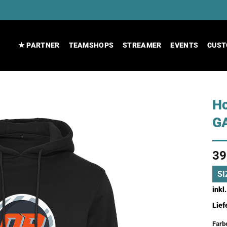
★ PARTNER
TEAMSHOPS
STREAMER
EVENTS
CUST
H
GA
39
SI
inkl
Lief
Farb