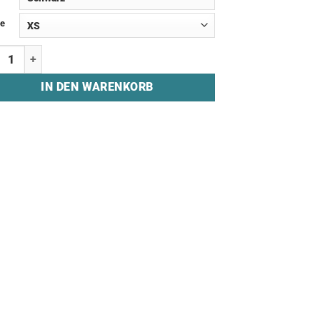
e
ie "QUICKPLAY GAMING e.V." Menge
IN DEN WARENKORB