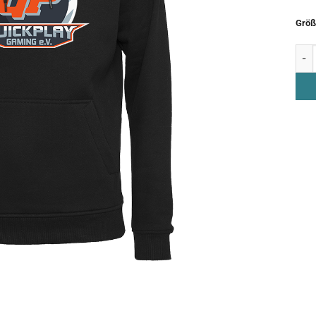
Größ
Hood