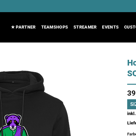
★ PARTNER
TEAMSHOPS
STREAMER
EVENTS
CUST
Ho
S
39
SI
inkl
Lief
Farb