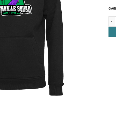
Größ
Hood