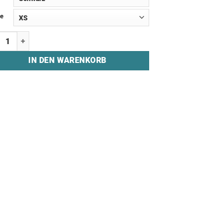
e
ie "5 PROMILLE SQUAD" Menge
IN DEN WARENKORB