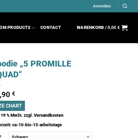
Anmelden
OM PRODUCTS
CONTACT
WARENKORB /
0,00
€
odie „5 PROMILLE
QUAD“
,90
€
ZE CHART
. 19 % MwSt.
zzgl.
Versandkosten
erzeit:
ca-10-bis-15-arbeitstage
e