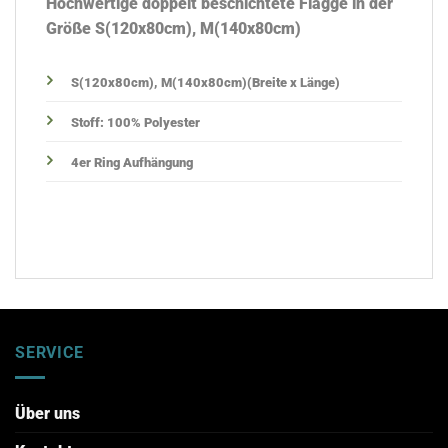
Hochwertige doppelt beschichtete Flagge in der
Größe S(120x80cm), M(140x80cm)
S(120x80cm), M(140x80cm)
(Breite x Länge)
Stoff: 100% Polyester
4er Ring Aufhängung
SERVICE
Über uns