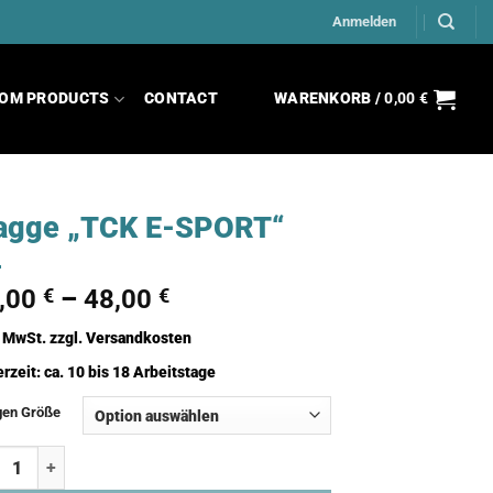
Anmelden
OM PRODUCTS
CONTACT
WARENKORB /
0,00
€
agge „TCK E-SPORT“
,00
€
–
48,00
€
. MwSt.
zzgl.
Versandkosten
erzeit:
ca. 10 bis 18 Arbeitstage
gen Größe
ge "TCK E-SPORT" Menge