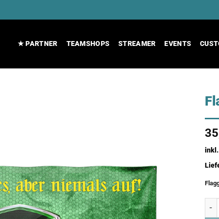
★ PARTNER
TEAMSHOPS
STREAMER
EVENTS
CUST
Fl
35
inkl
Lief
Flag
Flag