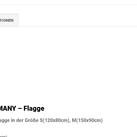
TIONEN
ANY – Flagge
lagge in der Größe S(120x80cm), M(150x90cm)
änge)