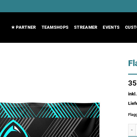
★ PARTNER
TEAMSHOPS
STREAMER
EVENTS
CUST
Fl
35
inkl
Lief
Flag
Flag