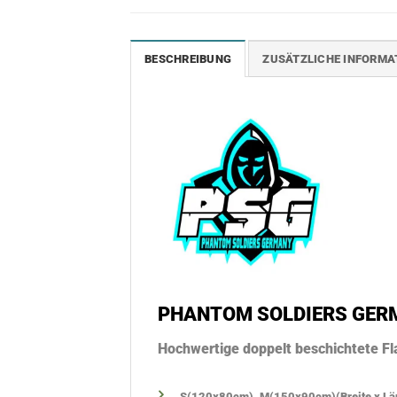
BESCHREIBUNG
ZUSÄTZLICHE INFORMA
PHANTOM SOLDIERS GERM
Hochwertige doppelt beschichtete F
S(120x80cm), M(150x90cm)
(Breite x L