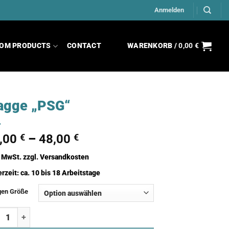
Anmelden
OM PRODUCTS
CONTACT
WARENKORB /
0,00
€
agge „PSG“
,00
€
–
48,00
€
. MwSt.
zzgl.
Versandkosten
erzeit:
ca. 10 bis 18 Arbeitstage
gen Größe
ge "PSG" Menge