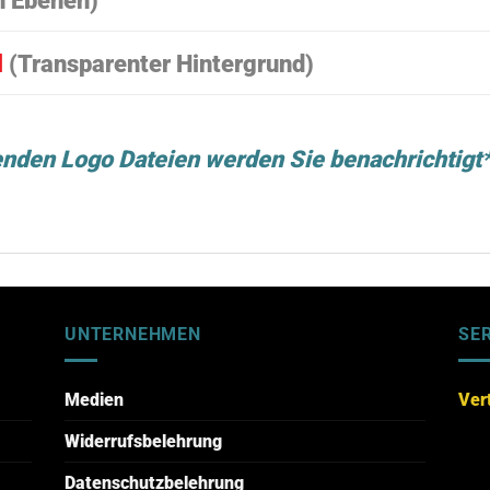
n Ebenen)
l
(Transparenter Hintergrund)
enden Logo Dateien werden Sie benachrichtigt
UNTERNEHMEN
SE
Medien
Ver
Widerrufsbelehrung
Datenschutzbelehrung