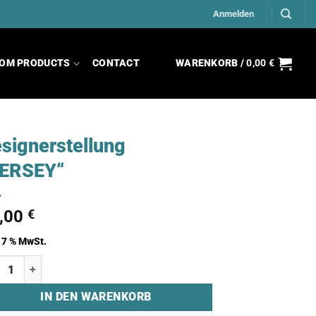
Anmelden
OM PRODUCTS
CONTACT
WARENKORB /
0,00
€
signerstellung
JERSEY“
,00
€
. 7 % MwSt.
gnerstellung "JERSEY" Menge
IN DEN WARENKORB