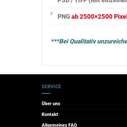
PSD / TIFF (Mit einzelne
PNG
ab 2500×2500 Pixe
***Bei Qualitativ unzureich
SERVICE
Über uns
Kontakt
Allgemeines FAQ