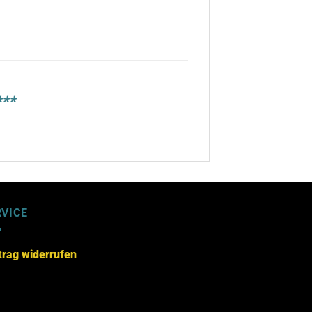
***
RVICE
trag widerrufen