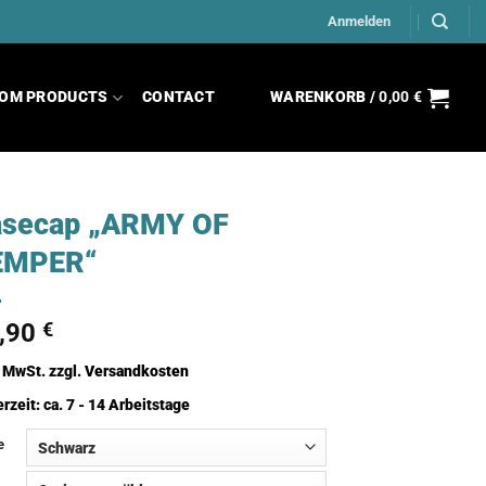
Anmelden
OM PRODUCTS
CONTACT
WARENKORB /
0,00
€
asecap „ARMY OF
EMPER“
,90
€
. MwSt.
zzgl.
Versandkosten
erzeit:
ca. 7 - 14 Arbeitstage
e