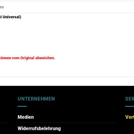
ern
ei Universal)
 können vom Original abweichen.
UNTERNEHMEN
SE
Medien
Ver
Widerrufsbelehrung