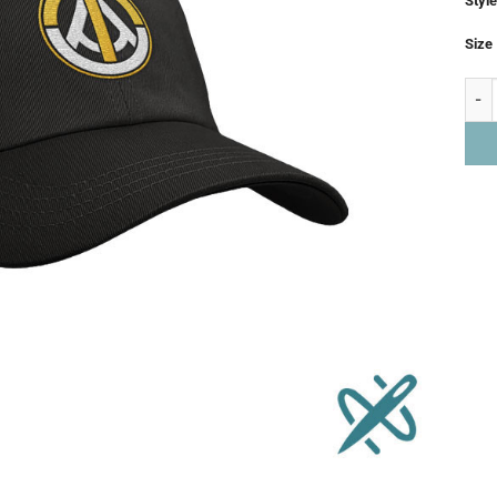
Style
Size
Bas