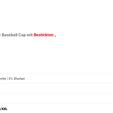
ARMY OF TEMPER
e Baseball Cap mit
Bestickten
„
ARMY OF TEMPER
ster | 3% Elastan
L/XXL