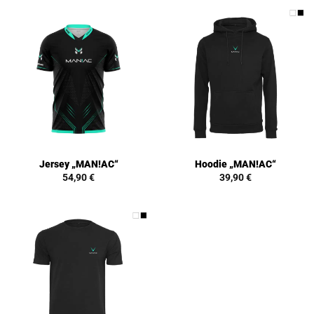
Jersey „MAN!AC“
Hoodie „MAN!AC“
54,90
€
39,90
€