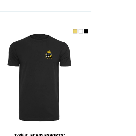
T-Shirt „FCA05 ESPORTS“