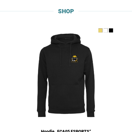
SHOP
Hoodie „FCA05 ESPORTS“