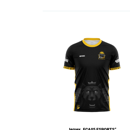
Jersey „FCA05 ESPORTS“