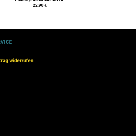
22,90
€
RVICE
trag widerrufen