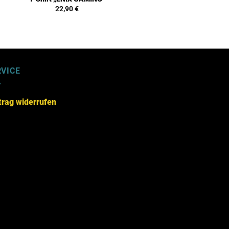
22,90
€
RVICE
trag widerrufen