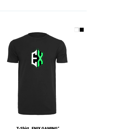
T-Shirt „ENIX GAMING“