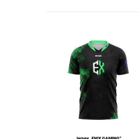
Jersey „ENIX GAMING“