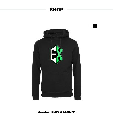
SHOP
Hoodie „ENIX GAMING“